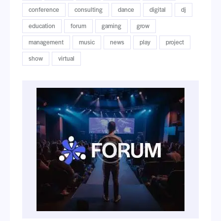
conference
consulting
dance
digital
dj
education
forum
gaming
grow
management
music
news
play
project
show
virtual