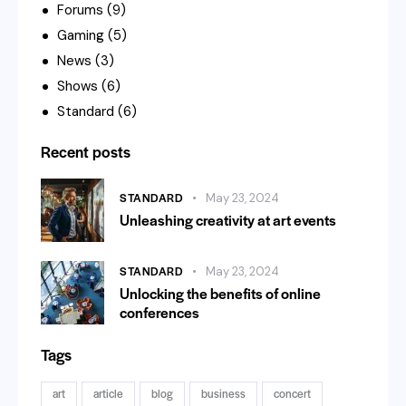
Forums
(9)
Gaming
(5)
News
(3)
Shows
(6)
Standard
(6)
Recent posts
STANDARD
May 23, 2024
Unleashing creativity at art events
STANDARD
May 23, 2024
Unlocking the benefits of online
conferences
Tags
art
article
blog
business
concert